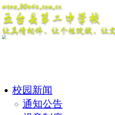
wtez.30edu.com.cn
五台县第二中学校
让真情相伴、让个性绽放、让
校园新闻
通知公告