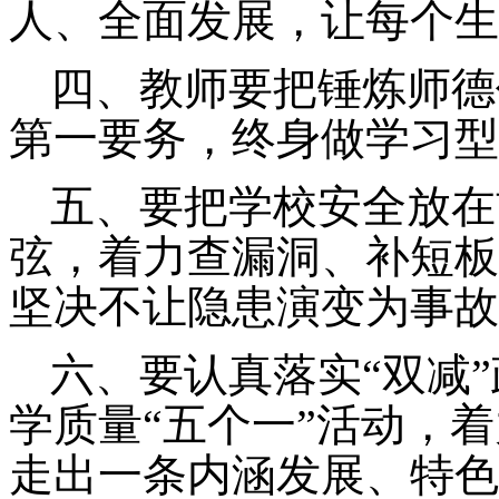
人、全面发展，
让每个生
四
、
教师要把锤炼师德
第一要务，终身做学习型
五
、
要把学校安全放在
弦，着力查漏洞、补短板
坚决不让隐患演变为事故
六
、要
认真落实
“
双减
”
学质量
“
五个一
”
活动，着
走出一条内涵发展
、
特色