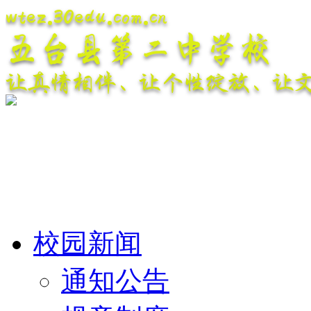
wtez.30edu.com.cn
五台县第二中学校
让真情相伴、让个性绽放、让
校园新闻
通知公告