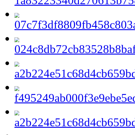
1a83223340d270613b75
07c7f3df8809fb458c803
024c8db72cb83528b8ba
a2b224e51c68d4cb659bd
f495249ab000f3e9ebe5e
a2b224e51c68d4cb659bd