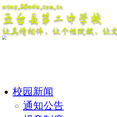
wtez.30edu.com.cn
五台县第二中学校
让真情相伴、让个性绽放、让
校园新闻
通知公告