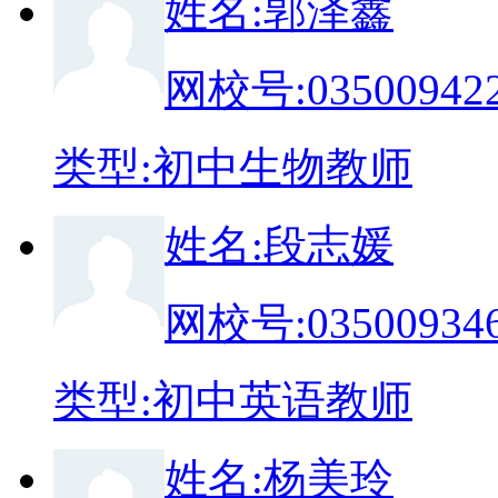
姓
名:
郭泽鑫
网校号:
03500942
类
型:
初中生物教师
姓
名:
段志媛
网校号:
03500934
类
型:
初中英语教师
姓
名:
杨美玲