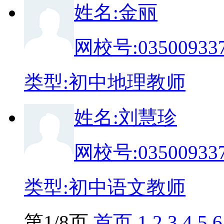
姓
名:
金丽
网校号:
03500933
类
型:
初中地理教师
姓
名:
刘慧珍
网校号:
03500933
类
型:
初中语文教师
第1/8页
首页
1
2
3
4
5
6