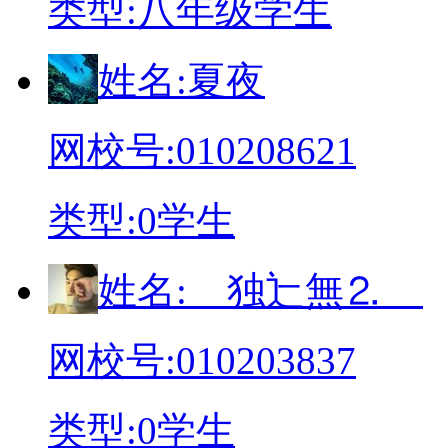
类
型:
八年级学生
姓
名:
夏夜
网校号:
010208621
类
型:
0学生
姓
名:
ゞ独辷無⒉ゞ
网校号:
010203837
类
型:
0学生