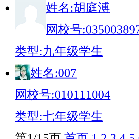
姓
名:
胡庭溥
网校号:
03500389
类
型:
九年级学生
姓
名:
007
网校号:
010111004
类
型:
七年级学生
第1/15页
首页
1
2
3
4
5