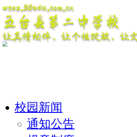
wtez.30edu.com.cn
五台县第二中学校
让真情相伴、让个性绽放、让
校园新闻
通知公告