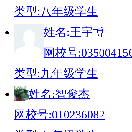
类
型:
八年级学生
姓
名:
王宇博
网校号:
03500415
类
型:
九年级学生
姓
名:
智俊杰
网校号:
010236082