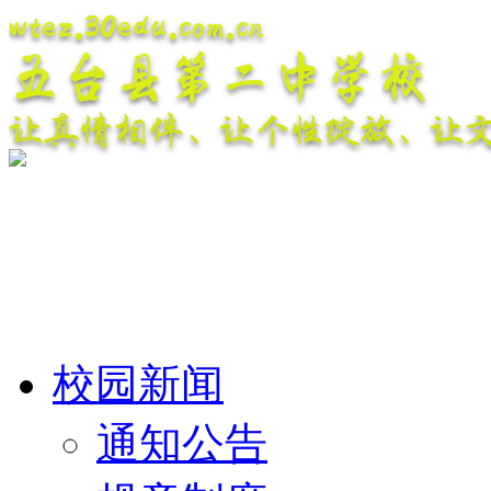
wtez.30edu.com.cn
五台县第二中学校
让真情相伴、让个性绽放、让
校园新闻
通知公告