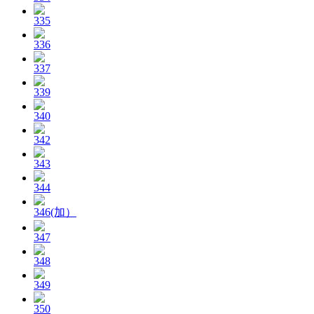
335
336
337
339
340
342
343
344
346(加）
347
348
349
350