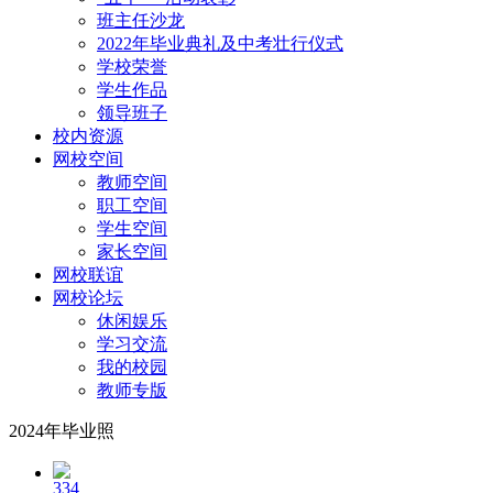
班主任沙龙
2022年毕业典礼及中考壮行仪式
学校荣誉
学生作品
领导班子
校内资源
网校空间
教师空间
职工空间
学生空间
家长空间
网校联谊
网校论坛
休闲娱乐
学习交流
我的校园
教师专版
2024年毕业照
334