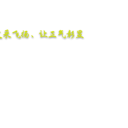
文采飞扬、让正气彰显