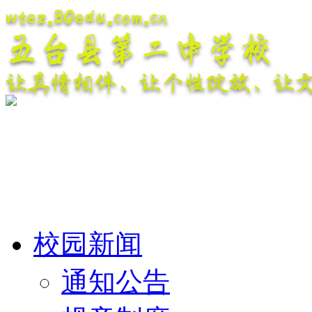
wtez.30edu.com.cn
五台县第二中学校
让真情相伴、让个性绽放、让
校园新闻
通知公告