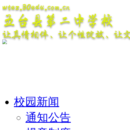
wtez.30edu.com.cn
五台县第二中学校
让真情相伴、让个性绽放、让
校园新闻
通知公告