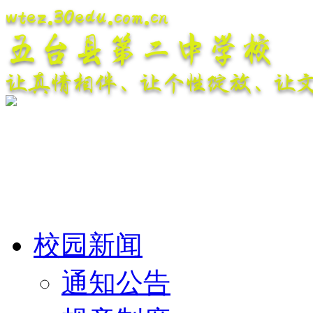
wtez.30edu.com.cn
五台县第二中学校
让真情相伴、让个性绽放、让
校园新闻
通知公告