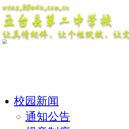
wtez.30edu.com.cn
五台县第二中学校
让真情相伴、让个性绽放、让
校园新闻
通知公告