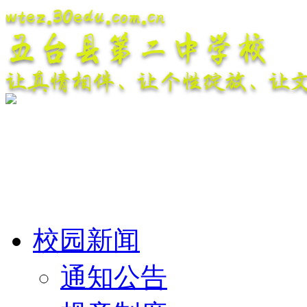
wtez.30edu.com.cn
五台县第二中学校
让真情相伴、让个性绽放、让
校园新闻
通知公告